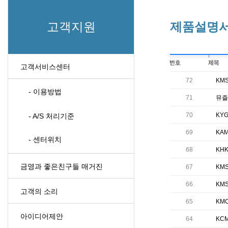
고객지원
제품설명
고객서비스센터
72
KMS
- 이용방법
71
뮤즐
70
KY
- A/S 처리기준
69
KA
- 센터위치
68
KH
금영과 좋은친구들 매거진
67
KM
66
KMS
고객의 소리
65
KM
아이디어제안
64
KC